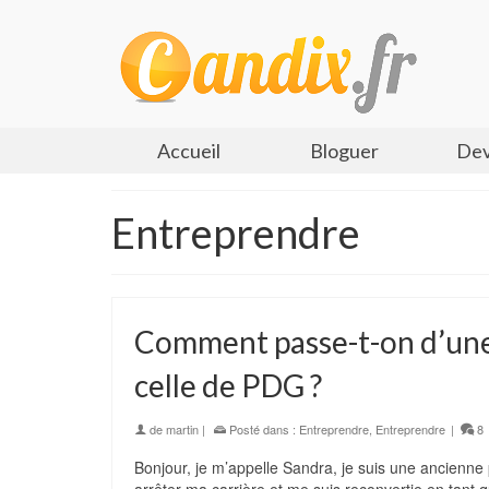
Accueil
Bloguer
Dev
Entreprendre
Comment passe-t-on d’une c
celle de PDG ?
de
martin
|
Posté dans :
Entreprendre
,
Entreprendre
|
8
Bonjour, je m’appelle Sandra, je suis une ancienne p