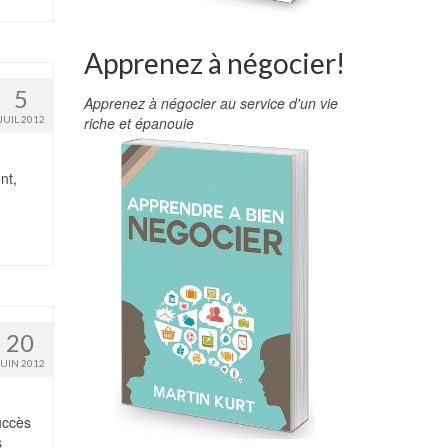
Apprenez à négocier!
5
Apprenez à négocier au service d'un vie
JUIL 2012
riche et épanouie
nt,
20
JUIN 2012
uccès
s