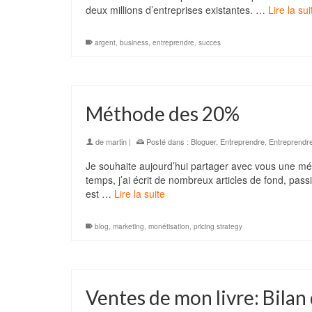
deux millions d’entreprises existantes. …
Lire la sui
argent
,
business
,
entreprendre
,
succes
Méthode des 20%
de
martin
|
Posté dans :
Bloguer
,
Entreprendre
,
Entreprendr
Je souhaite aujourd’hui partager avec vous une mét
temps, j’ai écrit de nombreux articles de fond, passi
est …
Lire la suite
blog
,
marketing
,
monétisation
,
pricing strategy
Ventes de mon livre: Bilan