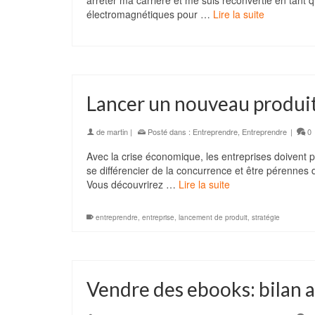
arrêter ma carrière et me suis reconvertie en tant 
électromagnétiques pour …
Lire la suite
Lancer un nouveau produit
de
martin
|
Posté dans :
Entreprendre
,
Entreprendre
|
0
Avec la crise économique, les entreprises doivent
se différencier de la concurrence et être pérennes
Vous découvrirez …
Lire la suite
entreprendre
,
entreprise
,
lancement de produit
,
stratégie
Vendre des ebooks: bilan a