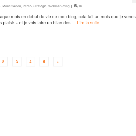
e
,
Monétisation
,
Perso
,
Stratégie
,
Webmarketing
|
16
 chaque mois en début de vie de mon blog, cela fait un mois que je vend
s plaisir » et je vais faire un bilan des …
Lire la suite
2
3
4
5
»