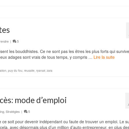
tes
rendre
|
5
ent les bouddhistes. Ce ne sont pas les êtres les plus forts qui survive
 deux adages sont vrais de tous temps, y compris …
Lire la suite
ation
,
puy du fou
,
reussite
,
ryanair
,
zara
ccès: mode d’emploi
ing
,
Stratégies
|
5
 ce soit pour devenir indépendant ou faute de trouver un emploi. Le s
 cela, avec désormais plus d’un million d’auto-entrepreneur, en plus de