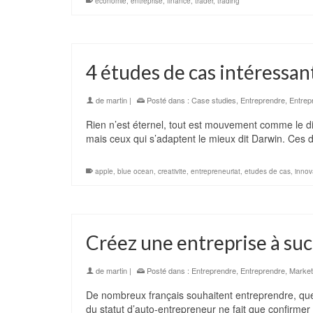
economie
,
entreprise
,
finance
,
trader
,
trading
4 études de cas intéressan
de
martin
|
Posté dans :
Case studies
,
Entreprendre
,
Entrep
Rien n’est éternel, tout est mouvement comme le dis
mais ceux qui s’adaptent le mieux dit Darwin. Ces
apple
,
blue ocean
,
creativite
,
entrepreneuriat
,
etudes de cas
,
innov
Créez une entreprise à su
de
martin
|
Posté dans :
Entreprendre
,
Entreprendre
,
Market
De nombreux français souhaitent entreprendre, que
du statut d’auto-entrepreneur ne fait que confirmer