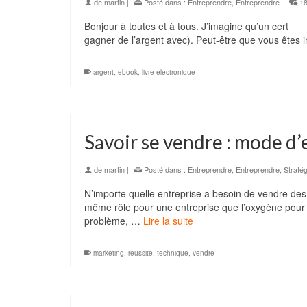
de
martin
|
Posté dans :
Entreprendre
,
Entreprendre
|
1
Bonjour à toutes et à tous. J’imagine qu’un cert 
gagner de l’argent avec). Peut-être que vous êtes 
argent
,
ebook
,
livre electronique
Savoir se vendre : mode d’
de
martin
|
Posté dans :
Entreprendre
,
Entreprendre
,
Straté
N’importe quelle entreprise a besoin de vendre des
même rôle pour une entreprise que l’oxygène pour
problème, …
Lire la suite
marketing
,
reussite
,
technique
,
vendre