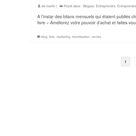
de
martin
|
Posté dans :
Bloguer
,
Entreprendre
,
Entreprendr
A l’instar des bilans mensuels qui étaient publiés
livre « Améliorez votre pouvoir d’achat et faites-vou
blog
,
livre
,
marketing
,
monétisation
,
ventes
1