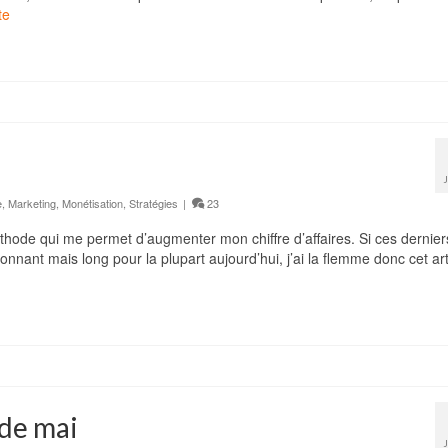
te
e
,
Marketing
,
Monétisation
,
Stratégies
|
23
hode qui me permet d’augmenter mon chiffre d’affaires. Si ces dernier
onnant mais long pour la plupart aujourd’hui, j’ai la flemme donc cet art
 de mai