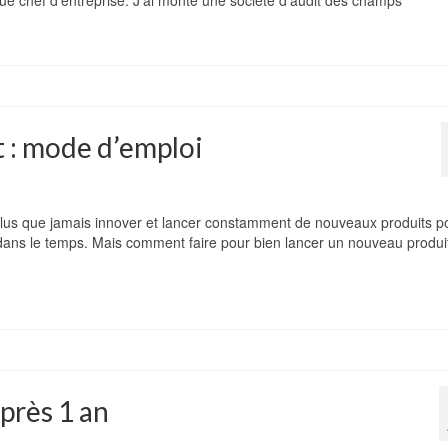
que chef d’entreprise. J’ai monté une société d’audit des champs
 : mode d’emploi
 plus que jamais innover et lancer constamment de nouveaux produits p
 dans le temps. Mais comment faire pour bien lancer un nouveau produi
près 1 an