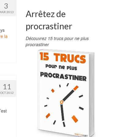
3
Arrêtez de
MAR 2013
procrastiner
ays
re la
Découvrez 15 trucs pour ne plus
procrastiner
11
OCT 2012
’est