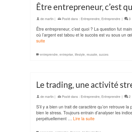
Être entrepreneur, c’est qu
de
martin
|
Posté dans :
Entreprendre
,
Entreprendre
|
3
Être entrepreneur, c’est quoi ? La question fut ma
où l’argent est tabou et le succès est vu sous un 
suite
entreprendre
,
entreprise
,
lifestyle
,
reussite
,
succes
Le trading, une activité st
de
martin
|
Posté dans :
Entreprendre
,
Entreprendre
|
2
S’il y a bien un trait de caractère qu’on retrouve l
bien le stress. Toujours entrain d’analyser les in
perpétuellement …
Lire la suite