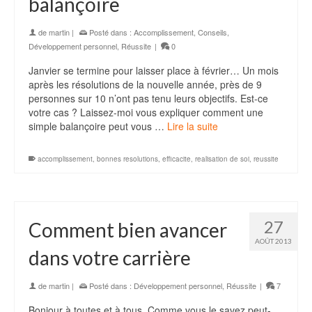
balançoire
de
martin
|
Posté dans :
Accomplissement
,
Conseils
,
Développement personnel
,
Réussite
|
0
Janvier se termine pour laisser place à février… Un mois
après les résolutions de la nouvelle année, près de 9
personnes sur 10 n’ont pas tenu leurs objectifs. Est-ce
votre cas ? Laissez-moi vous expliquer comment une
simple balançoire peut vous …
Lire la suite
accomplissement
,
bonnes resolutions
,
efficacite
,
realisation de soi
,
reussite
27
Comment bien avancer
AOÛT 2013
dans votre carrière
de
martin
|
Posté dans :
Développement personnel
,
Réussite
|
7
Bonjour à toutes et à tous. Comme vous le savez peut-