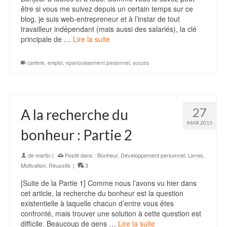
être si vous me suivez depuis un certain temps sur ce
blog, je suis web-entrepreneur et à l’instar de tout
travailleur indépendant (mais aussi des salariés), la clé
principale de …
Lire la suite
carriere
,
emploi
,
epanouissement personnel
,
succes
27
A la recherche du
MAR 2013
bonheur : Partie 2
de
martin
|
Posté dans :
Bonheur
,
Développement personnel
,
Livres
,
Motivation
,
Réussite
|
3
[Suite de la Partie 1] Comme nous l’avons vu hier dans
cet article, la recherche du bonheur est la question
existentielle à laquelle chacun d’entre vous êtes
confronté, mais trouver une solution à cette question est
difficile. Beaucoup de gens …
Lire la suite