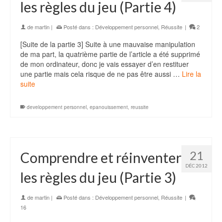
les règles du jeu (Partie 4)
de
martin
|
Posté dans :
Développement personnel
,
Réussite
|
2
[Suite de la partie 3] Suite à une mauvaise manipulation
de ma part, la quatrième partie de l’article a été supprimé
de mon ordinateur, donc je vais essayer d’en restituer
une partie mais cela risque de ne pas être aussi …
Lire la
suite
developpement personnel
,
epanouissement
,
reussite
21
Comprendre et réinventer
DÉC 2012
les règles du jeu (Partie 3)
de
martin
|
Posté dans :
Développement personnel
,
Réussite
|
16