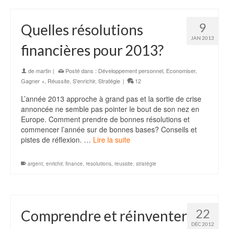
9
Quelles résolutions
JAN 2013
financières pour 2013?
de
martin
|
Posté dans :
Développement personnel
,
Economiser
,
Gagner +
,
Réussite
,
S'enrichir
,
Stratégie
|
12
L’année 2013 approche à grand pas et la sortie de crise
annoncée ne semble pas pointer le bout de son nez en
Europe. Comment prendre de bonnes résolutions et
commencer l’année sur de bonnes bases? Conseils et
pistes de réflexion. …
Lire la suite
argent
,
enrichir
,
finance
,
resolutions
,
reussite
,
stratégie
22
Comprendre et réinventer
DÉC 2012