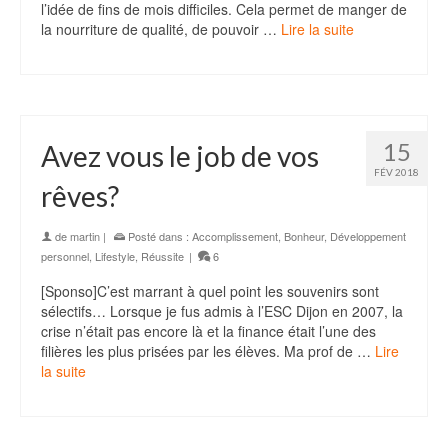
l’idée de fins de mois difficiles. Cela permet de manger de
la nourriture de qualité, de pouvoir …
Lire la suite
15
Avez vous le job de vos
FÉV 2018
rêves?
de
martin
|
Posté dans :
Accomplissement
,
Bonheur
,
Développement
personnel
,
Lifestyle
,
Réussite
|
6
[Sponso]C’est marrant à quel point les souvenirs sont
sélectifs… Lorsque je fus admis à l’ESC Dijon en 2007, la
crise n’était pas encore là et la finance était l’une des
filières les plus prisées par les élèves. Ma prof de …
Lire
la suite