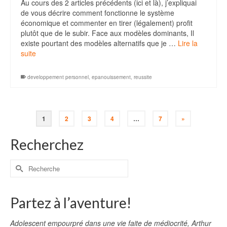
Au cours des 2 articles précédents (ici et là), j’expliquai
de vous décrire comment fonctionne le système
économique et commenter en tirer (légalement) profit
plutôt que de le subir. Face aux modèles dominants, Il
existe pourtant des modèles alternatifs que je …
Lire la
suite
developpement personnel
,
epanouissement
,
reussite
1
2
3
4
…
7
»
Recherchez
Partez à l’aventure!
Adolescent empourpré dans une vie faite de médiocrité, Arthur