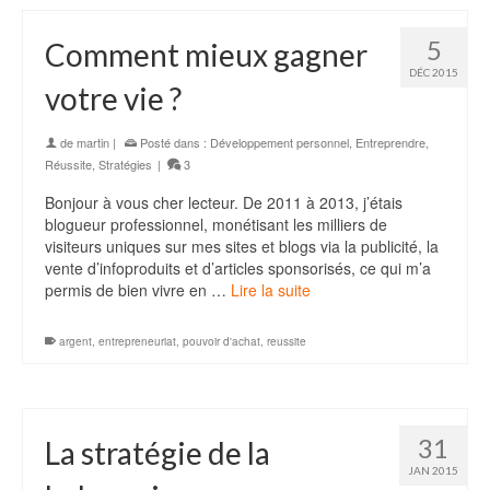
5
Comment mieux gagner
DÉC 2015
votre vie ?
de
martin
|
Posté dans :
Développement personnel
,
Entreprendre
,
Réussite
,
Stratégies
|
3
Bonjour à vous cher lecteur. De 2011 à 2013, j’étais
blogueur professionnel, monétisant les milliers de
visiteurs uniques sur mes sites et blogs via la publicité, la
vente d’infoproduits et d’articles sponsorisés, ce qui m’a
permis de bien vivre en …
Lire la suite
argent
,
entrepreneuriat
,
pouvoir d'achat
,
reussite
31
La stratégie de la
JAN 2015