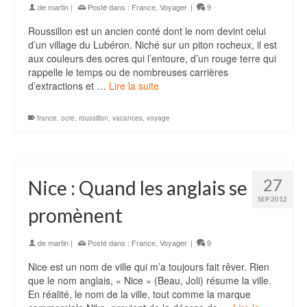
de
martin
|
Posté dans :
France
,
Voyager
|
9
Roussillon est un ancien conté dont le nom devint celui
d’un village du Lubéron. Niché sur un piton rocheux, il est
aux couleurs des ocres qui l’entoure, d’un rouge terre qui
rappelle le temps ou de nombreuses carrières
d’extractions et …
Lire la suite
france
,
ocre
,
roussillon
,
vacances
,
voyage
27
Nice : Quand les anglais se
SEP 2012
promènent
de
martin
|
Posté dans :
France
,
Voyager
|
9
Nice est un nom de ville qui m’a toujours fait rêver. Rien
que le nom anglais, « Nice » (Beau, Joli) résume la ville.
En réalité, le nom de la ville, tout comme la marque