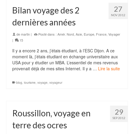
27
Bilan voyage des 2
NOV 2012
dernières années
de
martin
|
Posté dans :
Amér. Nord
,
Asie
,
Europe
,
France
,
Voyager
|
15
Il y a encore 2 ans, j’étais étudiant, à l’ESC Dijon. A ce
moment là, j’étais étudiant en échange universitaire aux
USA pour y étudier un MBA. L’essentiel de mes revenus
provenait déjà de mes sites Internet. Il y a …
Lire la suite
blog
,
tourisme
,
voyage
,
voyageur
29
Roussillon, voyage en
SEP 2012
terre des ocres