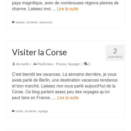
pays magnifique, avec de nombreuses régions pleines de
charme. Laissez-moi …
Lire la suite
alsace
,
tourisme
,
vacances
2
Visiter la Corse
JUIN 2013
de
martin
|
Posté dans :
France
,
Voyager
|
2
C’est bientôt les vacances. La semaine dernière, je vous
avais parlé de Berlin, une destination vacances tendance
et bon marché. Laissez moi vous parlé aujourd’hui de la
Corse. Ce blog parlant assez peu des voyages qu’on
peut faire en France, …
Lire la suite
corse
,
tourisme
,
voyage