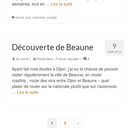
semaines, tout en …
Lire la suite
france
,
jura
,
vacances
,
voyage
9
Découverte de Beaune
JUIN 2011
de
martin
|
Posté dans :
France
,
Voyager
|
9
Ayant fait mes études à Dijon, j’ai eu la chance de pouvoir
visiter régulièrement la ville de Beaune, en mode
roadtrip : route des vins entre Dijon et Beaune – quel
plaisir de rouler sur la nationale plutôt que sur l’autoroute.
…
Lire la suite
1
2
»