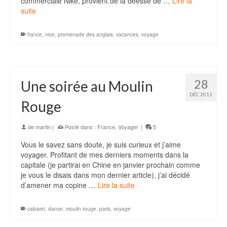
commerciale Nike, provient de la déesse de …
Lire la
suite
france
,
nice
,
promenade des anglais
,
vacances
,
voyage
28
Une soirée au Moulin
DÉC 2011
Rouge
de
martin
|
Posté dans :
France
,
Voyager
|
5
Vous le savez sans doute, je suis curieux et j’aime
voyager. Profitant de mes derniers moments dans la
capitale (je partirai en Chine en janvier prochain comme
je vous le disais dans mon dernier article), j’ai décidé
d’amener ma copine …
Lire la suite
cabaret
,
danse
,
moulin rouge
,
paris
,
voyage