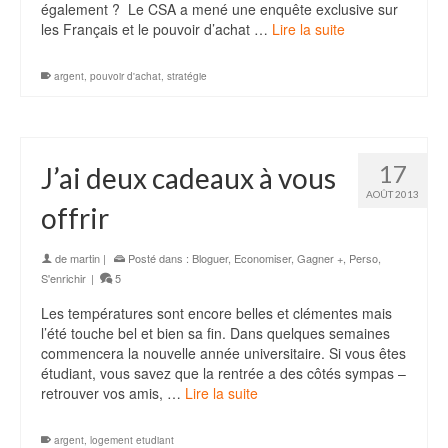
également ? Le CSA a mené une enquête exclusive sur
les Français et le pouvoir d’achat …
Lire la suite
argent
,
pouvoir d'achat
,
stratégie
17
J’ai deux cadeaux à vous
AOÛT 2013
offrir
de
martin
|
Posté dans :
Bloguer
,
Economiser
,
Gagner +
,
Perso
,
S'enrichir
|
5
Les températures sont encore belles et clémentes mais
l’été touche bel et bien sa fin. Dans quelques semaines
commencera la nouvelle année universitaire. Si vous êtes
étudiant, vous savez que la rentrée a des côtés sympas –
retrouver vos amis, …
Lire la suite
argent
,
logement etudiant