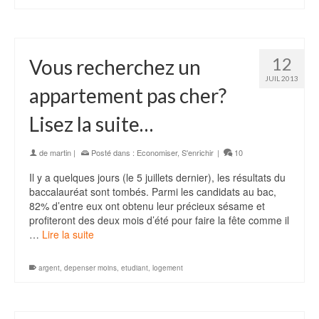
12
Vous recherchez un
JUIL 2013
appartement pas cher?
Lisez la suite…
de
martin
|
Posté dans :
Economiser
,
S'enrichir
|
10
Il y a quelques jours (le 5 juillets dernier), les résultats du
baccalauréat sont tombés. Parmi les candidats au bac,
82% d’entre eux ont obtenu leur précieux sésame et
profiteront des deux mois d’été pour faire la fête comme il
…
Lire la suite
argent
,
depenser moins
,
etudiant
,
logement