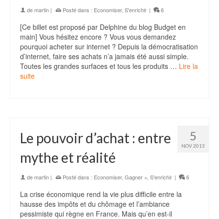
de
martin
|
Posté dans :
Economiser
,
S'enrichir
|
6
[Ce billet est proposé par Delphine du blog Budget en
main] Vous hésitez encore ? Vous vous demandez
pourquoi acheter sur internet ? Depuis la démocratisation
d’internet, faire ses achats n’a jamais été aussi simple.
Toutes les grandes surfaces et tous les produits …
Lire la
suite
5
Le pouvoir d’achat : entre
NOV 2013
mythe et réalité
de
martin
|
Posté dans :
Economiser
,
Gagner +
,
S'enrichir
|
6
La crise économique rend la vie plus difficile entre la
hausse des impôts et du chômage et l’ambiance
pessimiste qui règne en France. Mais qu’en est-il