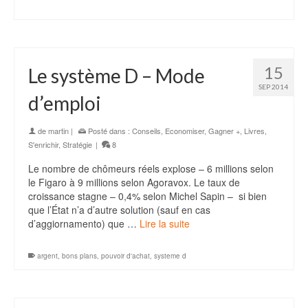
15
Le système D – Mode
SEP 2014
d’emploi
de
martin
|
Posté dans :
Conseils
,
Economiser
,
Gagner +
,
Livres
,
S'enrichir
,
Stratégie
|
8
Le nombre de chômeurs réels explose – 6 millions selon
le Figaro à 9 millions selon Agoravox. Le taux de
croissance stagne – 0,4% selon Michel Sapin – si bien
que l’État n’a d’autre solution (sauf en cas
d’aggiornamento) que …
Lire la suite
argent
,
bons plans
,
pouvoir d'achat
,
systeme d