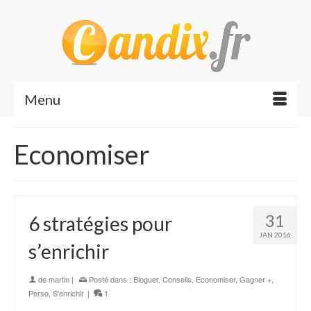
Menu
Economiser
31
6 stratégies pour
JAN 2016
s’enrichir
de
martin
|
Posté dans :
Bloguer
,
Conseils
,
Economiser
,
Gagner +
,
Perso
,
S'enrichir
|
1