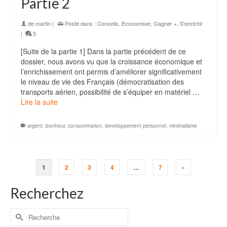
Partie 2
de
martin
|
Posté dans :
Conseils
,
Economiser
,
Gagner +
,
S'enrichir
|
5
[Suite de la partie 1] Dans la partie précédent de ce
dossier, nous avons vu que la croissance économique et
l’enrichissement ont permis d’améliorer significativement
le niveau de vie des Français (démocratisation des
transports aérien, possibilité de s’équiper en matériel …
Lire la suite
argent
,
bonheur
,
consommation
,
developpement personnel
,
minimalisme
1
2
3
4
…
7
»
Recherchez