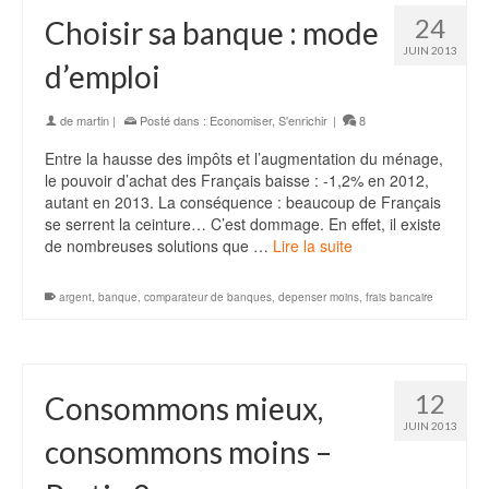
24
Choisir sa banque : mode
JUIN 2013
d’emploi
de
martin
|
Posté dans :
Economiser
,
S'enrichir
|
8
Entre la hausse des impôts et l’augmentation du ménage,
le pouvoir d’achat des Français baisse : -1,2% en 2012,
autant en 2013. La conséquence : beaucoup de Français
se serrent la ceinture… C’est dommage. En effet, il existe
de nombreuses solutions que …
Lire la suite
argent
,
banque
,
comparateur de banques
,
depenser moins
,
frais bancaire
12
Consommons mieux,
JUIN 2013
consommons moins –