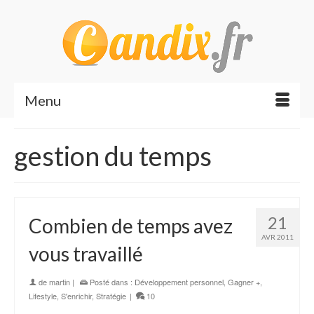
Menu
gestion du temps
21
Combien de temps avez
AVR 2011
vous travaillé
de
martin
|
Posté dans :
Développement personnel
,
Gagner +
,
Lifestyle
,
S'enrichir
,
Stratégie
|
10