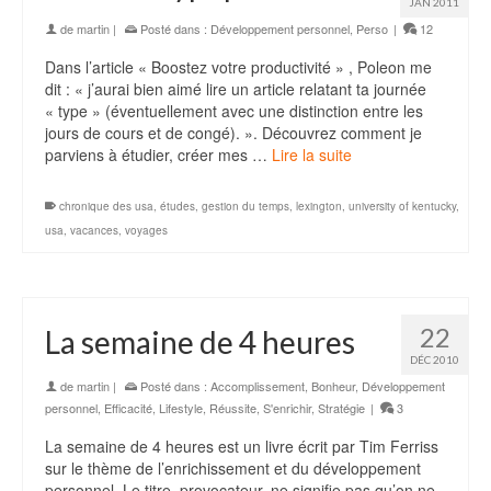
JAN 2011
de
martin
|
Posté dans :
Développement personnel
,
Perso
|
12
Dans l’article « Boostez votre productivité » , Poleon me
dit : « j’aurai bien aimé lire un article relatant ta journée
« type » (éventuellement avec une distinction entre les
jours de cours et de congé). ». Découvrez comment je
parviens à étudier, créer mes …
Lire la suite
chronique des usa
,
études
,
gestion du temps
,
lexington
,
university of kentucky
,
usa
,
vacances
,
voyages
22
La semaine de 4 heures
DÉC 2010
de
martin
|
Posté dans :
Accomplissement
,
Bonheur
,
Développement
personnel
,
Efficacité
,
Lifestyle
,
Réussite
,
S'enrichir
,
Stratégie
|
3
La semaine de 4 heures est un livre écrit par Tim Ferriss
sur le thème de l’enrichissement et du développement
personnel. Le titre, provocateur, ne signifie pas qu’on ne