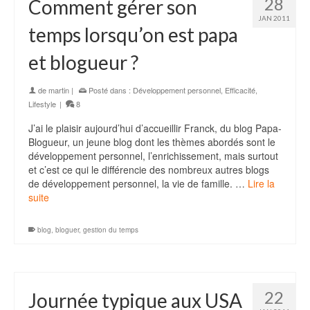
28
Comment gérer son
JAN 2011
temps lorsqu’on est papa
et blogueur ?
de
martin
|
Posté dans :
Développement personnel
,
Efficacité
,
Lifestyle
|
8
J’ai le plaisir aujourd’hui d’accueillir Franck, du blog Papa-
Blogueur, un jeune blog dont les thèmes abordés sont le
développement personnel, l’enrichissement, mais surtout
et c’est ce qui le différencie des nombreux autres blogs
de développement personnel, la vie de famille. …
Lire la
suite
blog
,
bloguer
,
gestion du temps
22
Journée typique aux USA