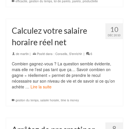
efficacite
,
gestion du temps
,
loi de pareto
,
pareto
,
productivite
10
Calculez votre salaire
DÉC 2010
horaire réel net
de
martin
|
Posté dans :
Conseils
,
S'enrichir
|
6
Combien gagnez-vous ? La question semble évidente,
mais elle ne l’est pas tant que ça… Savoir combien on
gagne « réellement » permet de prendre le recul
nécessaire sur son niveau de vie et de savoir si ce qu’on
achète …
Lire la suite
gestion du temps
,
salaire horaire
,
time is money
8