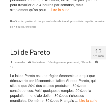
peut travailler que 4 heures par semaine, mais
simplement qu’on peut …
Lire la suite
efficacite
,
gestion du temps
,
methodes de travail
,
productivite
,
rapidite
,
semaine
de 4 heures
,
tim ferriss
13
Loi de Pareto
DÉC 2010
de
martin
|
Posté dans :
Développement personnel
,
Efficacité
|
17
La loi de Pareto est une règles économique empirique
découverte par l’économiste italien Vilfredo Pareto, qui
stipule que 20% des causes produisent 80% des
conséquences. Voici quelques exemples: 20% de la
population mondiale détient 80% des richesses
mondiales. De même, 80% des Français …
Lire la suite