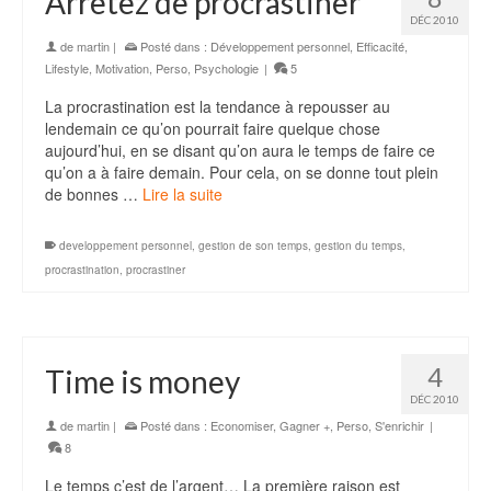
Arrêtez de procrastiner
DÉC 2010
de
martin
|
Posté dans :
Développement personnel
,
Efficacité
,
Lifestyle
,
Motivation
,
Perso
,
Psychologie
|
5
La procrastination est la tendance à repousser au
lendemain ce qu’on pourrait faire quelque chose
aujourd’hui, en se disant qu’on aura le temps de faire ce
qu’on a à faire demain. Pour cela, on se donne tout plein
de bonnes …
Lire la suite
developpement personnel
,
gestion de son temps
,
gestion du temps
,
procrastination
,
procrastiner
4
Time is money
DÉC 2010
de
martin
|
Posté dans :
Economiser
,
Gagner +
,
Perso
,
S'enrichir
|
8
Le temps c’est de l’argent… La première raison est