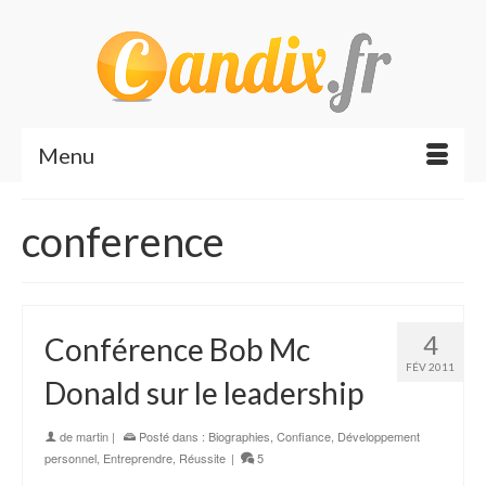
Menu
conference
4
Conférence Bob Mc
FÉV 2011
Donald sur le leadership
de
martin
|
Posté dans :
Biographies
,
Confiance
,
Développement
personnel
,
Entreprendre
,
Réussite
|
5