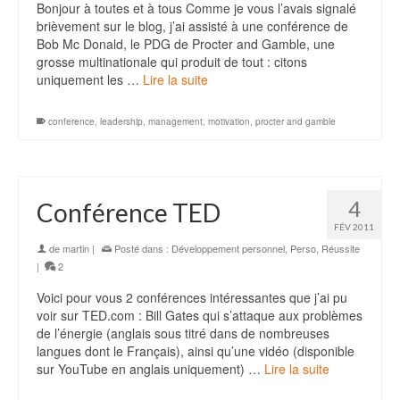
Bonjour à toutes et à tous Comme je vous l’avais signalé
brièvement sur le blog, j’ai assisté à une conférence de
Bob Mc Donald, le PDG de Procter and Gamble, une
grosse multinationale qui produit de tout : citons
uniquement les …
Lire la suite
conference
,
leadership
,
management
,
motivation
,
procter and gamble
4
Conférence TED
FÉV 2011
de
martin
|
Posté dans :
Développement personnel
,
Perso
,
Réussite
|
2
Voici pour vous 2 conférences intéressantes que j’ai pu
voir sur TED.com : Bill Gates qui s’attaque aux problèmes
de l’énergie (anglais sous titré dans de nombreuses
langues dont le Français), ainsi qu’une vidéo (disponible
sur YouTube en anglais uniquement) …
Lire la suite