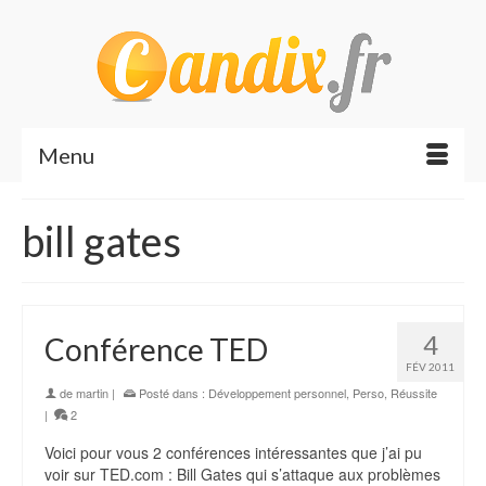
Menu
bill gates
4
Conférence TED
FÉV 2011
de
martin
|
Posté dans :
Développement personnel
,
Perso
,
Réussite
|
2
Voici pour vous 2 conférences intéressantes que j’ai pu
voir sur TED.com : Bill Gates qui s’attaque aux problèmes