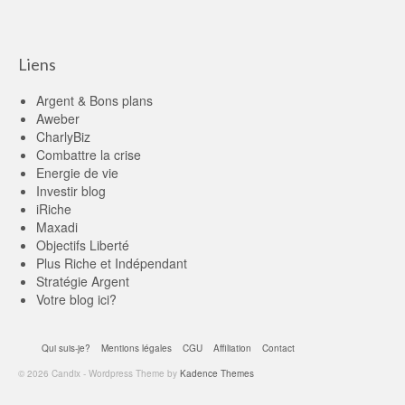
Liens
Argent & Bons plans
Aweber
CharlyBiz
Combattre la crise
Energie de vie
Investir blog
iRiche
Maxadi
Objectifs Liberté
Plus Riche et Indépendant
Stratégie Argent
Votre blog ici?
Qui suis-je?
Mentions légales
CGU
Affiliation
Contact
© 2026 Candix - Wordpress Theme by
Kadence Themes