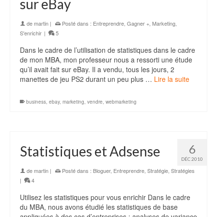
sur eBay
de
martin
|
Posté dans :
Entreprendre
,
Gagner +
,
Marketing
,
S'enrichir
|
5
Dans le cadre de l’utilisation de statistiques dans le cadre
de mon MBA, mon professeur nous a ressorti une étude
qu’il avait fait sur eBay. Il a vendu, tous les jours, 2
manettes de jeu PS2 durant un peu plus …
Lire la suite
business
,
ebay
,
marketing
,
vendre
,
webmarketing
6
Statistiques et Adsense
DÉC 2010
de
martin
|
Posté dans :
Bloguer
,
Entreprendre
,
Stratégie
,
Stratégies
|
4
Utilisez les statistiques pour vous enrichir Dans le cadre
du MBA, nous avons étudié les statistiques de base
appliquées à des cas d’entreprises : analyses de variance