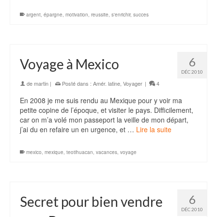
argent
,
épargne
,
motivation
,
reussite
,
s'enrichir
,
succes
6
Voyage à Mexico
DÉC 2010
de
martin
|
Posté dans :
Amér. latine
,
Voyager
|
4
En 2008 je me suis rendu au Mexique pour y voir ma
petite copine de l’époque, et visiter le pays. Difficilement,
car on m’a volé mon passeport la veille de mon départ,
j’ai du en refaire un en urgence, et …
Lire la suite
mexico
,
mexique
,
teotihuacan
,
vacances
,
voyage
6
Secret pour bien vendre
DÉC 2010