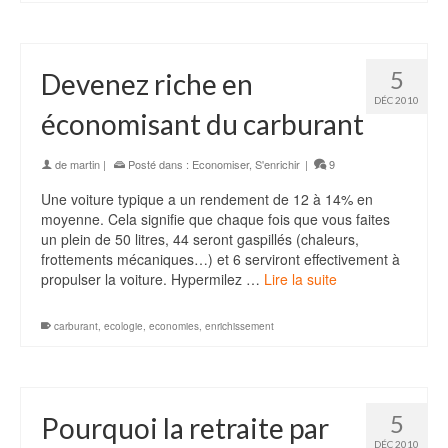
5
Devenez riche en
DÉC 2010
économisant du carburant
de
martin
|
Posté dans :
Economiser
,
S'enrichir
|
9
Une voiture typique a un rendement de 12 à 14% en
moyenne. Cela signifie que chaque fois que vous faites
un plein de 50 litres, 44 seront gaspillés (chaleurs,
frottements mécaniques…) et 6 serviront effectivement à
propulser la voiture. Hypermilez …
Lire la suite
carburant
,
ecologie
,
economies
,
enrichissement
5
Pourquoi la retraite par
DÉC 2010