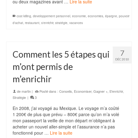
ou deux magazines avant …
Lire la suite
cost killing
,
developpement personnel
,
economie
,
economies
,
épargne
,
pouvoir
d'achat
,
restaurant
,
s'enrichir
,
stratégie
,
vacances
7
Comment les 5 étapes qui
DÉC 2010
m’ont permis de
m’enrichir
de
martin
|
Posté dans :
Conseils
,
Economiser
,
Gagner +
,
S'enrichir
,
Stratégie
|
3
En 2008, j’ai voyagé au Mexique. Le voyage m’a coûté
1 200€ de plus que prévu – 800€ parce qu’on m’a volé
mon passeport la veille de mon départ m’obligeant à
acheter un nouvel aller-simple et l’assurance n’a pas
fonctionné pour …
Lire la suite