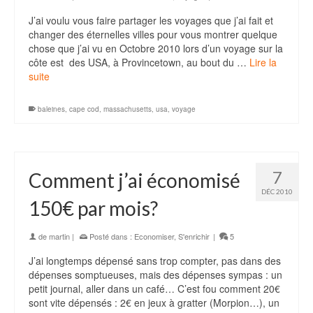
J’ai voulu vous faire partager les voyages que j’ai fait et
changer des éternelles villes pour vous montrer quelque
chose que j’ai vu en Octobre 2010 lors d’un voyage sur la
côte est des USA, à Provincetown, au bout du …
Lire la
suite
baleines
,
cape cod
,
massachusetts
,
usa
,
voyage
7
Comment j’ai économisé
DÉC 2010
150€ par mois?
de
martin
|
Posté dans :
Economiser
,
S'enrichir
|
5
J’ai longtemps dépensé sans trop compter, pas dans des
dépenses somptueuses, mais des dépenses sympas : un
petit journal, aller dans un café… C’est fou comment 20€
sont vite dépensés : 2€ en jeux à gratter (Morpion…), un