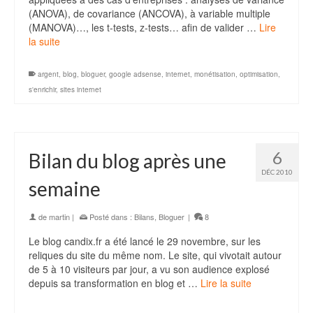
(ANOVA), de covariance (ANCOVA), à variable multiple
(MANOVA)…, les t-tests, z-tests… afin de valider …
Lire
la suite
argent
,
blog
,
bloguer
,
google adsense
,
internet
,
monétisation
,
optimisation
,
s'enrichir
,
sites internet
6
Bilan du blog après une
DÉC 2010
semaine
de
martin
|
Posté dans :
Bilans
,
Bloguer
|
8
Le blog candix.fr a été lancé le 29 novembre, sur les
reliques du site du même nom. Le site, qui vivotait autour
de 5 à 10 visiteurs par jour, a vu son audience explosé
depuis sa transformation en blog et …
Lire la suite