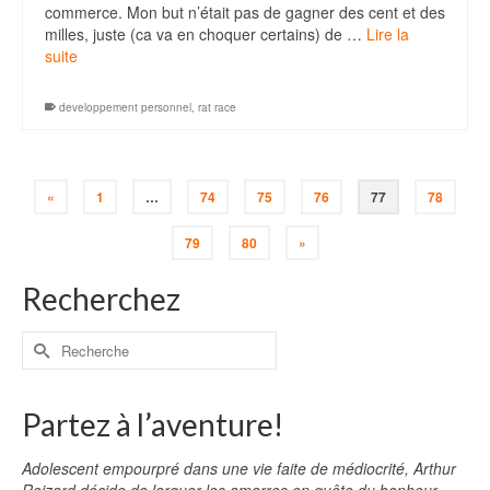
commerce. Mon but n’était pas de gagner des cent et des
milles, juste (ca va en choquer certains) de …
Lire la
suite
developpement personnel
,
rat race
«
1
…
74
75
76
77
78
79
80
»
Recherchez
Partez à l’aventure!
Adolescent empourpré dans une vie faite de médiocrité, Arthur