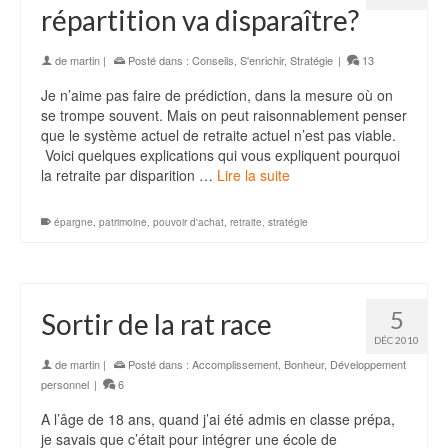
répartition va disparaître?
de
martin
|
Posté dans :
Conseils
,
S'enrichir
,
Stratégie
|
13
Je n’aime pas faire de prédiction, dans la mesure où on
se trompe souvent. Mais on peut raisonnablement penser
que le système actuel de retraite actuel n’est pas viable.
Voici quelques explications qui vous expliquent pourquoi
la retraite par disparition …
Lire la suite
épargne
,
patrimoine
,
pouvoir d'achat
,
retraite
,
stratégie
5
Sortir de la rat race
DÉC 2010
de
martin
|
Posté dans :
Accomplissement
,
Bonheur
,
Développement
personnel
|
6
A l’âge de 18 ans, quand j’ai été admis en classe prépa,
je savais que c’était pour intégrer une école de