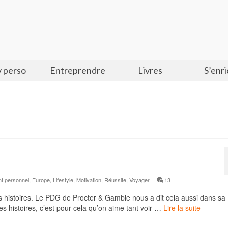
 perso
Entreprendre
Livres
S’enri
t personnel
,
Europe
,
Lifestyle
,
Motivation
,
Réussite
,
Voyager
|
13
es histoires. Le PDG de Procter & Gamble nous a dit cela aussi dans sa
es histoires, c’est pour cela qu’on aime tant voir …
Lire la suite