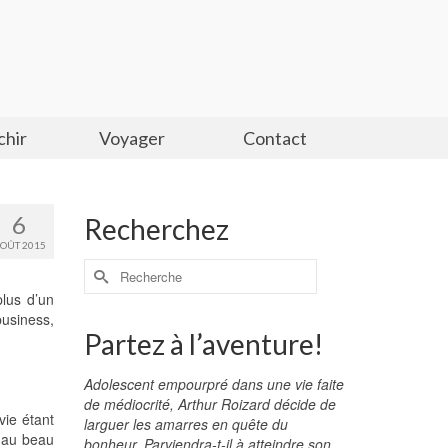
chir
Voyager
Contact
6
Recherchez
OÛT 2015
plus d’un
business,
Partez à l’aventure!
Adolescent empourpré dans une vie faite
de médiocrité, Arthur Roizard décide de
vie étant
larguer les amarres en quête du
é au beau
bonheur. Parviendra-t-il à atteindre son