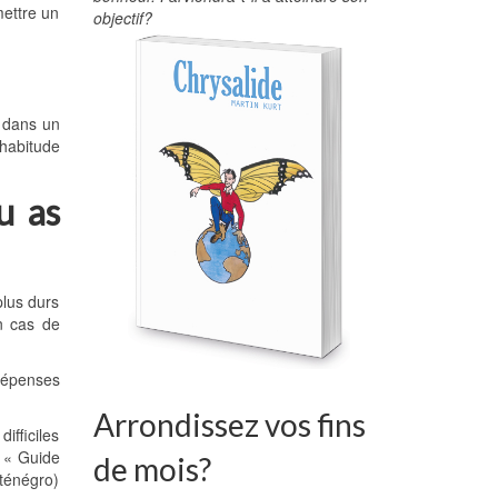
mettre un
objectif?
n dans un
’habitude
u as
plus durs
en cas de
 dépenses
Arrondissez vos fins
ifficiles
e « Guide
de mois?
nténégro)