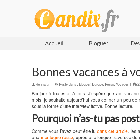
Accueil
Bloguer
Dev
Bonnes vacances à v
de
martin
|
Posté dans :
Bloguer
,
Europe
,
Perso
,
Voyager
|
2
Bonjour à toutes et à tous. J’espère que vos vacance
mois, je souhaite aujourd’hui vous donner un peu de m
sous la forme d’une interview fictive. Bonne lecture.
Pourquoi n’as-tu pas post
Comme vous l’avez peut-être lu
dans cet article
, les 
une
montagne russe
, après une longue traversée du d