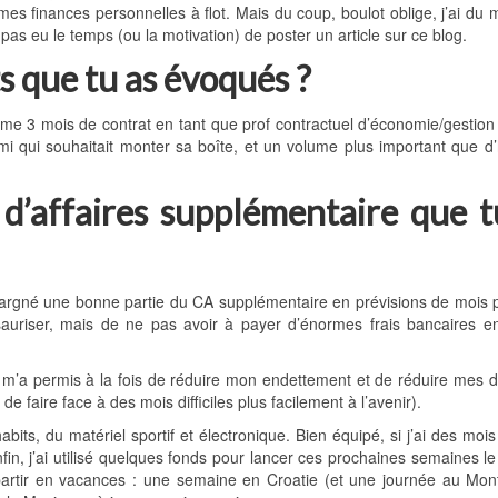
mes finances personnelles à flot. Mais du coup, boulot oblige, j’ai du 
pas eu le temps (ou la motivation) de poster un article sur ce blog.
ts que tu as évoqués ?
me 3 mois de contrat en tant que prof contractuel d’économie/gestio
mi qui souhaitait monter sa boîte, et un volume plus important que d
e d’affaires supplémentaire que t
épargné une bonne partie du CA supplémentaire en prévisions de mois 
hésauriser, mais de ne pas avoir à payer d’énormes frais bancaires 
i m’a permis à la fois de réduire mon endettement et de réduire mes
 faire face à des mois difficiles plus facilement à l’avenir).
its, du matériel sportif et électronique. Bien équipé, si j’ai des mois d
fin, j’ai utilisé quelques fonds pour lancer ces prochaines semaines l
ur partir en vacances : une semaine en Croatie (et une journée au Mo