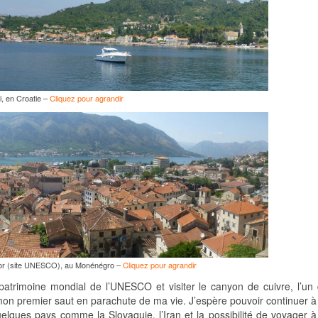
i, en Croatie –
Cliquez pour agrandir
or (site UNESCO), au Monénégro –
Cliquez pour agrandir
 patrimoine mondial de l’UNESCO et visiter le canyon de cuivre, l’un
on premier saut en parachute de ma vie. J’espère pouvoir continuer 
quelques pays comme la Slovaquie, l’Iran et la possibilité de voyager 