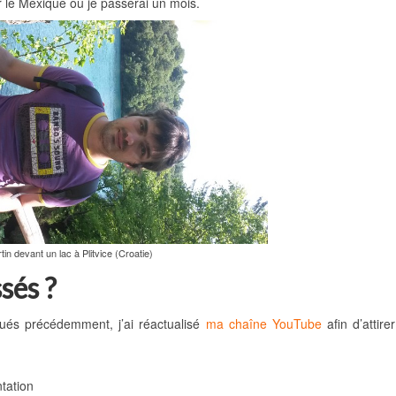
ur le Mexique où je passerai un mois.
tin devant un lac à Plitvice (Croatie)
sés ?
qués précédemment, j’ai réactualisé
ma chaîne YouTube
afin d’attire
tation