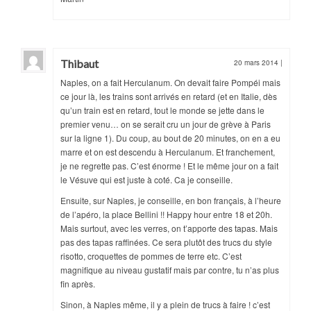
Thibaut
20 mars 2014
|
Naples, on a fait Herculanum. On devait faire Pompéi mais
ce jour là, les trains sont arrivés en retard (et en Italie, dès
qu’un train est en retard, tout le monde se jette dans le
premier venu… on se serait cru un jour de grève à Paris
sur la ligne 1). Du coup, au bout de 20 minutes, on en a eu
marre et on est descendu à Herculanum. Et franchement,
je ne regrette pas. C’est énorme ! Et le même jour on a fait
le Vésuve qui est juste à coté. Ca je conseille.
Ensuite, sur Naples, je conseille, en bon français, à l’heure
de l’apéro, la place Bellini !! Happy hour entre 18 et 20h.
Mais surtout, avec les verres, on t’apporte des tapas. Mais
pas des tapas raffinées. Ce sera plutôt des trucs du style
risotto, croquettes de pommes de terre etc. C’est
magnifique au niveau gustatif mais par contre, tu n’as plus
fin après.
Sinon, à Naples même, il y a plein de trucs à faire ! c’est