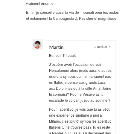
vraiment énorme.
Enfin, je conseille aussi la via de Tribunali pour les restos
et notamment la Campagnola :). Pas cher et magnifique.
Martin
2 avril 2014
|
Bonsoir Thibault
J’espère avoir l’occasion de voir
Herculanum alors (mais aussi d’autres
endroits sympas qui ne manquent pas
en Italie, je pense aux grands Lacs,
aux Dolomites ou à la côté Amalfitaine
tu connais)? Pour le Vésuve as tu
escaladé le volcan jusqu’au sommet?
Pour l’aperitivo, je vois que tu as vécu
une expérience similaire à moi à
Milano, c’est plutôt sympa les aperitivo
Italiens tu ne trouves pas? Tu es resté
à Naples ou tu as aussi découvert des