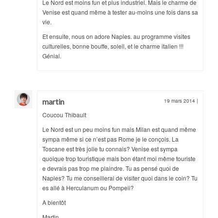
Le Nord est moins fun et plus industriel. Mais le charme de
Venise est quand même à tester au-moins une fois dans sa
vie.
Et ensuite, nous on adore Naples. au programme visites
culturelles, bonne bouffe, soleil, et le charme italien !!!
Génial.
martin
19 mars 2014
|
Coucou Thibault
Le Nord est un peu moins fun mais Milan est quand même
sympa même si ce n’est pas Rome je le conçois. La
Toscane est très jolie tu connais? Venise est sympa
quoique trop touristique mais bon étant moi même touriste
e devrais pas trop me plaindre. Tu as pensé quoi de
Naples? Tu me conseillerai de visiter quoi dans le coin? Tu
es allé à Herculanum ou Pompeii?
A bientôt
Martin