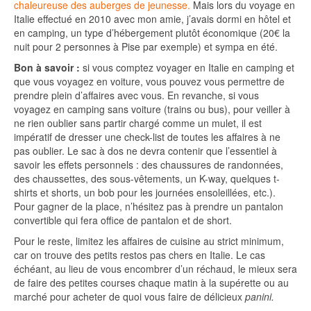
chaleureuse des auberges de jeunesse.
Mais lors du voyage en
Italie effectué en 2010 avec mon amie, j’avais dormi en hôtel et
en camping, un type d’hébergement plutôt économique (20€ la
nuit pour 2 personnes à Pise par exemple) et sympa en été.
Bon à savoir :
si vous comptez voyager en Italie en camping et
que vous voyagez en voiture, vous pouvez vous permettre de
prendre plein d’affaires avec vous. En revanche, si vous
voyagez en camping sans voiture (trains ou bus), pour veiller à
ne rien oublier sans partir chargé comme un mulet, il est
impératif de dresser une check-list de toutes les affaires à ne
pas oublier. Le sac à dos ne devra contenir que l’essentiel à
savoir les effets personnels : des chaussures de randonnées,
des chaussettes, des sous-vêtements, un K-way, quelques t-
shirts et shorts, un bob pour les journées ensoleillées, etc.).
Pour gagner de la place, n’hésitez pas à prendre un pantalon
convertible qui fera office de pantalon et de short.
Pour le reste, limitez les affaires de cuisine au strict minimum,
car on trouve des petits restos pas chers en Italie. Le cas
échéant, au lieu de vous encombrer d’un réchaud, le mieux sera
de faire des petites courses chaque matin à la supérette ou au
marché pour acheter de quoi vous faire de délicieux
panini.