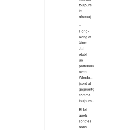
toujours
le
réseau)
–
Hong-
Kong et
Xian:
J’ai
établi
un
partenariat
avec
Wimdu…
(contrat
gagnant/gagnant,
comme
toujours…)
Et toi
quels
sont tes
bons