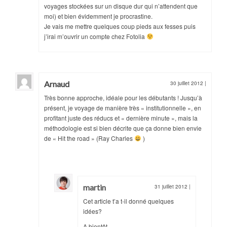
voyages stockées sur un disque dur qui n’attendent que
moi) et bien évidemment je procrastine.
Je vais me mettre quelques coup pieds aux fesses puis
j’irai m’ouvrir un compte chez Fotolia
Arnaud
30 juillet 2012
|
Très bonne approche, idéale pour les débutants ! Jusqu’à
présent, je voyage de manière très « institutionnelle », en
profitant juste des réducs et « dernière minute », mais la
méthodologie est si bien décrite que ça donne bien envie
de « Hit the road » (Ray Charles
)
martin
31 juillet 2012
|
Cet article t’a t-il donné quelques
idées?
A bientôt