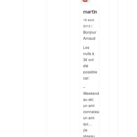
martin
16 août
2012
|
Bonjour
Arnaud
Les
nuits à
3€ ont
été
possible
car:
–
Weekend
au ski:
un ami
connaissait
un ami
qui…
(le
réseau,