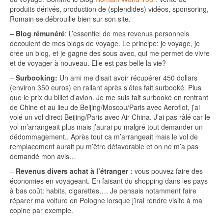
produits dérivés, production de (splendides) vidéos, sponsoring,
Romain se débrouille bien sur son site.
–
Blog rémunéré
: L’essentiel de mes revenus personnels
découlent de mes blogs de voyage. Le principe: je voyage, je
crée un blog, et je gagne des sous avec, qui me permet de vivre
et de voyager à nouveau. Elle est pas belle la vie?
–
Surbooking:
Un ami me disait avoir récupérer 450 dollars
(environ 350 euros) en rallant après s’êtes fait surbooké. Plus
que le prix du billet d’avion. Je me suis fait surbooké en rentrant
de Chine et au lieu de Beijing/Moscou/Paris avec Aeroflot, j’ai
volé un vol direct Beijing/Paris avec Air China. J’ai pas râlé car le
vol m’arrangeait plus mais j’aurai pu malgré tout demander un
dédommagement.. Après tout ca m’arrangeait mais le vol de
remplacement aurait pu m’être défavorable et on ne m’a pas
demandé mon avis…
–
Revenus divers achat à l’étranger :
vous pouvez faire des
économies en voyageant. En faisant du shopping dans les pays
à bas coût: habits, cigarettes…. Je pensais notamment faire
réparer ma voiture en Pologne lorsque j’irai rendre visite à ma
copine par exemple.