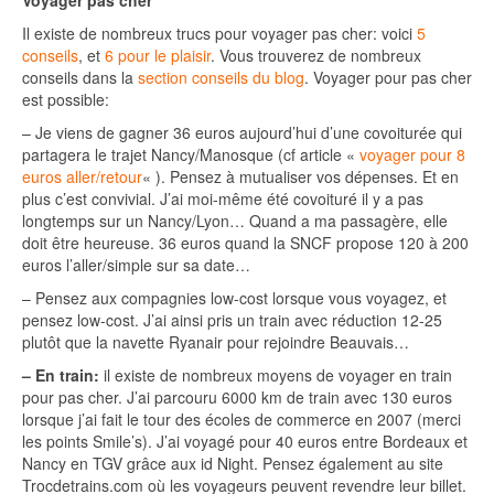
Voyager pas cher
Il existe de nombreux trucs pour voyager pas cher: voici
5
conseils
, et
6 pour le plaisir
. Vous trouverez de nombreux
conseils dans la
section conseils du blog
. Voyager pour pas cher
est possible:
– Je viens de gagner 36 euros aujourd’hui d’une covoiturée qui
partagera le trajet Nancy/Manosque (cf article «
voyager pour 8
euros aller/retour
« ). Pensez à mutualiser vos dépenses. Et en
plus c’est convivial. J’ai moi-même été covoituré il y a pas
longtemps sur un Nancy/Lyon… Quand a ma passagère, elle
doit être heureuse. 36 euros quand la SNCF propose 120 à 200
euros l’aller/simple sur sa date…
– Pensez aux compagnies low-cost lorsque vous voyagez, et
pensez low-cost. J’ai ainsi pris un train avec réduction 12-25
plutôt que la navette Ryanair pour rejoindre Beauvais…
– En train:
il existe de nombreux moyens de voyager en train
pour pas cher. J’ai parcouru 6000 km de train avec 130 euros
lorsque j’ai fait le tour des écoles de commerce en 2007 (merci
les points Smile’s). J’ai voyagé pour 40 euros entre Bordeaux et
Nancy en TGV grâce aux id Night. Pensez également au site
Trocdetrains.com où les voyageurs peuvent revendre leur billet.