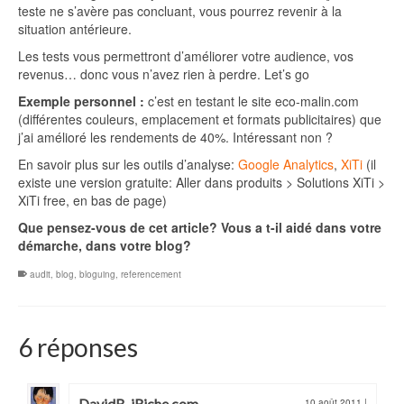
teste ne s’avère pas concluant, vous pourrez revenir à la
situation antérieure.
Les tests vous permettront d’améliorer votre audience, vos
revenus… donc vous n’avez rien à perdre. Let’s go
Exemple personnel :
c’est en testant le site eco-malin.com
(différentes couleurs, emplacement et formats publicitaires) que
j’ai amélioré les rendements de 40%. Intéressant non ?
En savoir plus sur les outils d’analyse:
Google Analytics
,
XiTi
(il
existe une version gratuite: Aller dans produits > Solutions XiTi >
XiTi free, en bas de page)
Que pensez-vous de cet article? Vous a t-il aidé dans votre
démarche, dans votre blog?
audit
,
blog
,
bloguing
,
referencement
6 réponses
DavidB_iRiche.com
10 août 2011
|