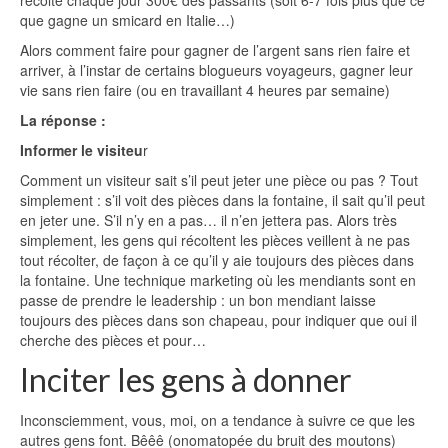
récolte chaque jour 300€ des passants (soit 6-7 fois plus que ce
que gagne un smicard en Italie…)
Alors comment faire pour gagner de l’argent sans rien faire et
arriver, à l’instar de certains blogueurs voyageurs, gagner leur
vie sans rien faire (ou en travaillant 4 heures par semaine)
La réponse :
Informer le visiteu
r
Comment un visiteur sait s’il peut jeter une pièce ou pas ? Tout
simplement : s’il voit des pièces dans la fontaine, il sait qu’il peut
en jeter une. S’il n’y en a pas… il n’en jettera pas. Alors très
simplement, les gens qui récoltent les pièces veillent à ne pas
tout récolter, de façon à ce qu’il y aie toujours des pièces dans
la fontaine. Une technique marketing où les mendiants sont en
passe de prendre le leadership : un bon mendiant laisse
toujours des pièces dans son chapeau, pour indiquer que oui il
cherche des pièces et pour…
Inciter les gens à donner
Inconsciemment, vous, moi, on a tendance à suivre ce que les
autres gens font. Bêêê (onomatopée du bruit des moutons)