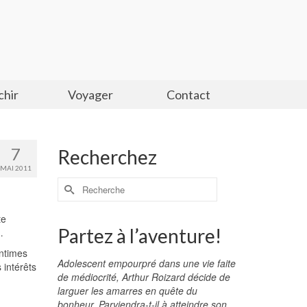
chir
Voyager
Contact
7
Recherchez
MAI 2011
te
Partez à l’aventure!
…
entimes
Adolescent empourpré dans une vie faite
 intérêts
de médiocrité, Arthur Roizard décide de
larguer les amarres en quête du
bonheur. Parviendra-t-il à atteindre son