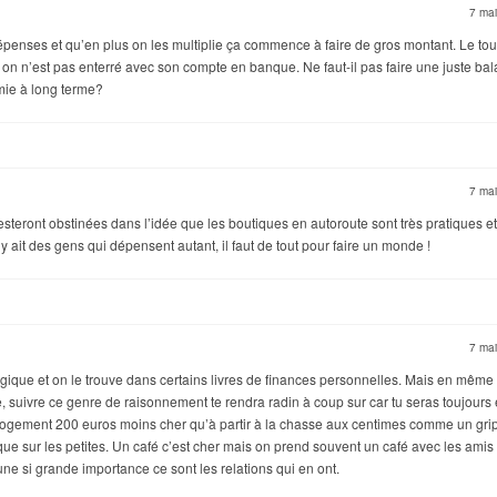
7 ma
épenses et qu’en plus on les multiplie ça commence à faire de gros montant. Le tout
 on n’est pas enterré avec son compte en banque. Ne faut-il pas faire une juste ba
mie à long terme?
7 ma
steront obstinées dans l’idée que les boutiques en autoroute sont très pratiques e
l y ait des gens qui dépensent autant, il faut de tout pour faire un monde !
7 ma
logique et on le trouve dans certains livres de finances personnelles. Mais en même
ue, suivre ce genre de raisonnement te rendra radin à coup sur car tu seras toujours
on logement 200 euros moins cher qu’à partir à la chasse aux centimes comme un gri
 que sur les petites. Un café c’est cher mais on prend souvent un café avec les amis
une si grande importance ce sont les relations qui en ont.