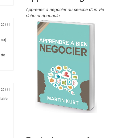
Apprenez à négocier au service d'un vie
riche et épanouie
i 2011
|
ême)
e de
i 2011
|
faire