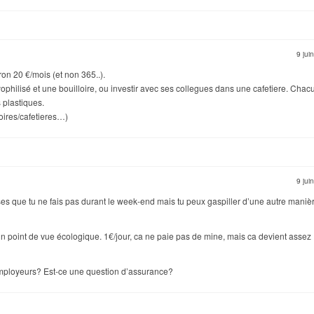
9 jui
ron 20 €/mois (et non 365..).
yophilisé et une bouilloire, ou investir avec ses collegues dans une cafetiere. Chac
 plastiques.
oires/cafetieres…)
9 jui
ses que tu ne fais pas durant le week-end mais tu peux gaspiller d’une autre maniè
’un point de vue écologique. 1€/jour, ca ne paie pas de mine, mais ca devient assez
 employeurs? Est-ce une question d’assurance?