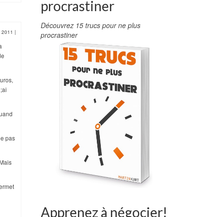
procrastiner
Découvrez 15 trucs pour ne plus
i 2011
|
procrastiner
a
de
euros,
;ai
 quand
ne pas
 Mais
permet
Apprenez à négocier!