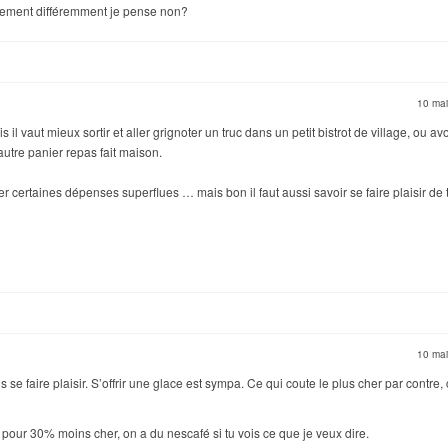
tement différemment je pense non?
10 ma
 il vaut mieux sortir et aller grignoter un truc dans un petit bistrot de village, ou avo
 autre panier repas fait maison.
er certaines dépenses superflues … mais bon il faut aussi savoir se faire plaisir de
10 ma
s se faire plaisir. S’offrir une glace est sympa. Ce qui coute le plus cher par contre, 
 pour 30% moins cher, on a du nescafé si tu vois ce que je veux dire.