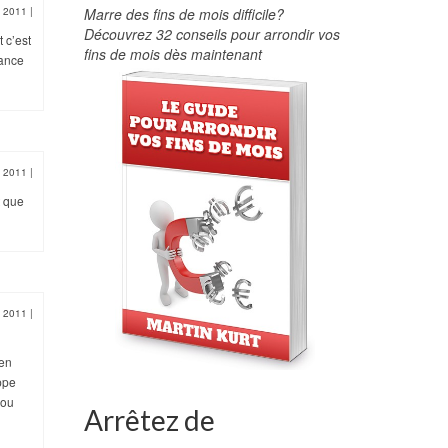
i 2011
|
Marre des fins de mois difficile?
Découvrez 32 conseils pour arrondir vos
 c’est
fins de mois dès maintenant
lance
i 2011
|
t que
i 2011
|
 en
ppe
 ou
Arrêtez de