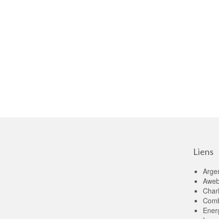
Liens
Arge
Aweb
Charl
Comba
Energ