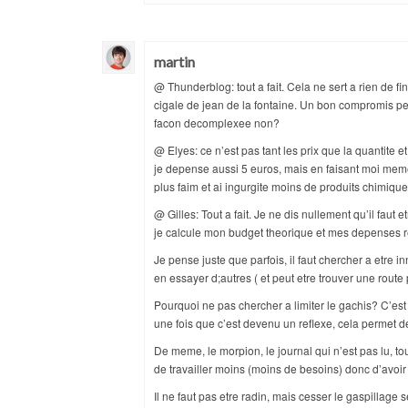
martin
@ Thunderblog: tout a fait. Cela ne sert a rien de fin
cigale de jean de la fontaine. Un bon compromis pe
facon decomplexee non?
@ Elyes: ce n’est pas tant les prix que la quantite et
je depense aussi 5 euros, mais en faisant moi meme
plus faim et ai ingurgite moins de produits chimiq
@ Gilles: Tout a fait. Je ne dis nullement qu’il faut e
je calcule mon budget theorique et mes depenses ree
Je pense juste que parfois, il faut chercher a etre 
en essayer d;autres ( et peut etre trouver une rout
Pourquoi ne pas chercher a limiter le gachis? C’est 
une fois que c’est devenu un reflexe, cela permet de
De meme, le morpion, le journal qui n’est pas lu, 
de travailler moins (moins de besoins) donc d’avoir
Il ne faut pas etre radin, mais cesser le gaspillage