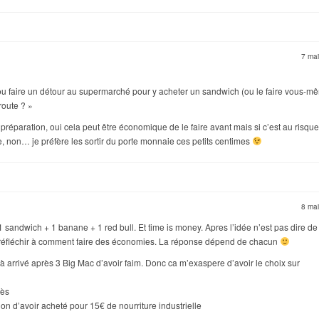
7 ma
ou faire un détour au supermarché pour y acheter un sandwich (ou le faire vous-m
route ? »
préparation, oui cela peut être économique de le faire avant mais si c’est au risqu
e, non… je préfère les sortir du porte monnaie ces petits centimes
8 ma
sandwich + 1 banane + 1 red bull. Et time is money. Apres l’idée n’est pas dire de 
r réfléchir à comment faire des économies. La réponse dépend de chacun
 arrivé après 3 Big Mac d’avoir faim. Donc ca m’exaspere d’avoir le choix sur
rès
n d’avoir acheté pour 15€ de nourriture industrielle