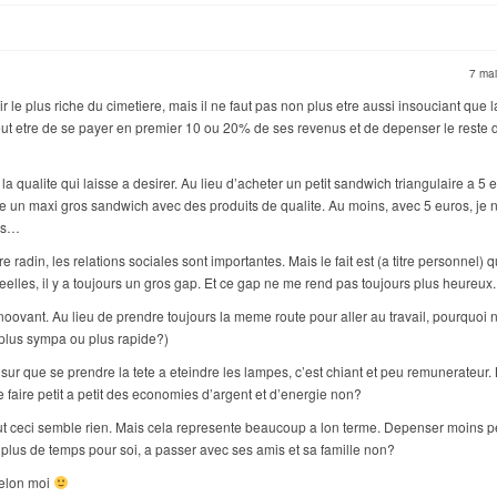
7 ma
ir le plus riche du cimetiere, mais il ne faut pas non plus etre aussi insouciant que l
ut etre de se payer en premier 10 ou 20% de ses revenus et de depenser le reste 
 la qualite qui laisse a desirer. Au lieu d’acheter un petit sandwich triangulaire a 5 
 un maxi gros sandwich avec des produits de qualite. Au moins, avec 5 euros, je n
ues…
tre radin, les relations sociales sont importantes. Mais le fait est (a titre personnel)
lles, il y a toujours un gros gap. Et ce gap ne me rend pas toujours plus heureux.
innoovant. Au lieu de prendre toujours la meme route pour aller au travail, pourquoi 
e plus sympa ou plus rapide?)
sur que se prendre la tete a eteindre les lampes, c’est chiant et peu remunerateur.
 faire petit a petit des economies d’argent et d’energie non?
tout ceci semble rien. Mais cela represente beaucoup a lon terme. Depenser moins 
 plus de temps pour soi, a passer avec ses amis et sa famille non?
 selon moi