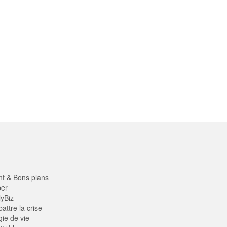
nt & Bons plans
er
yBiz
ttre la crise
ie de vie